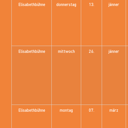
Elisabethbühne
donnerstag
13.
jänner
Elisabethbühne
mittwoch
26.
jänner
Elisabethbühne
montag
07.
märz