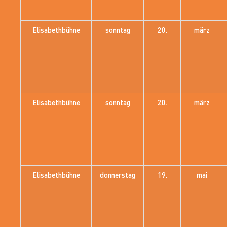
Elisabethbühne
sonntag
20.
märz
Elisabethbühne
sonntag
20.
märz
Elisabethbühne
donnerstag
19.
mai