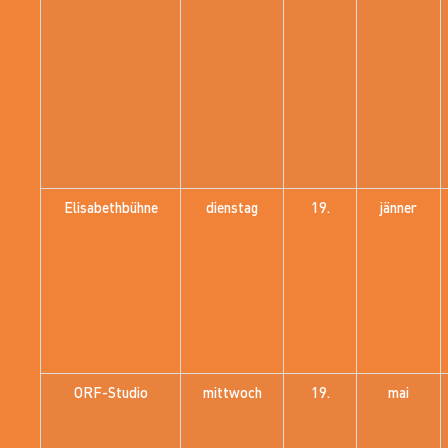
Elisabethbühne
dienstag
19.
jänner
ORF-Studio
mittwoch
19.
mai