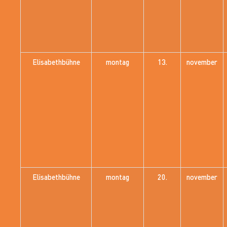
Elisabethbühne
montag
13.
november
Elisabethbühne
montag
20.
november