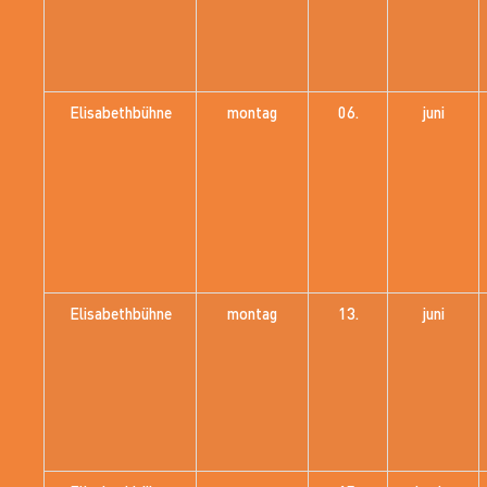
Elisabethbühne
montag
06.
juni
Elisabethbühne
montag
13.
juni