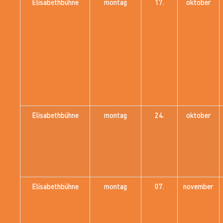
Elisabethbühne
montag
17.
oktober
Elisabethbühne
montag
24.
oktober
Elisabethbühne
montag
07.
november