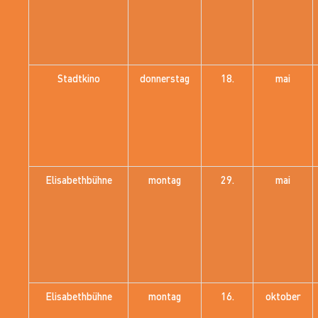
Stadtkino
donnerstag
18.
mai
Elisabethbühne
montag
29.
mai
Elisabethbühne
montag
16.
oktober