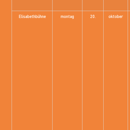
Elisabethbühne
montag
20.
oktober