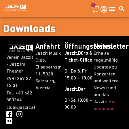
0
Downloads
Anfahrt
Öffnungszeiten
Newsletter
Jazzit Musik
Jazzit:Büro &
Erhalte
Verein Jazzit
Club,
Ticket-Office
regelmäßig
- Jazz im
Elisabethstr.
Updates zu
Theater
Di, Do & Fr
11, 5020
Konzerten
15.00 – 18.00
ZVR: 247 37
Salzburg,
und weitere
13 31​
Austria
News rund
Jazzit:Bar
Tel: +43 662
um das
883264
Di-Sa 18.00 –
Jazzit:
Hier
00.00
club@jazzit.at
anmelden