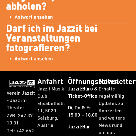
abholen?
Antwort ansehen
Darf ich im Jazzit bei
Veranstaltungen
fotografieren?
Antwort ansehen
Anfahrt
Öffnungszeiten
Newsletter
Jazzit Musik
Jazzit:Büro &
Erhalte
Verein Jazzit
Club,
Ticket-Office
regelmäßig
- Jazz im
Elisabethstr.
Updates zu
Theater
Di, Do & Fr
11, 5020
Konzerten
15.00 – 18.00
ZVR: 247 37
Salzburg,
und weitere
13 31​
Austria
News rund
Jazzit:Bar
Tel: +43 662
um das