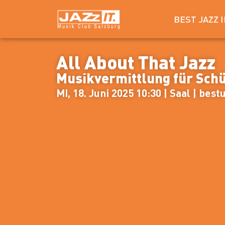
BEST JAZZ 
All About That Jazz
Musikvermittlung für Sch
MI, 18. Juni 2025 10:30 | Saal | best