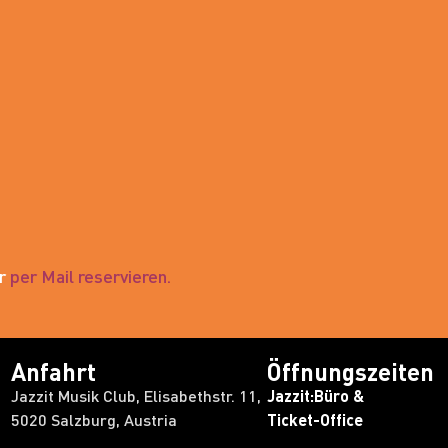
er
per Mail reservieren.
Anfahrt
Öffnungszeiten
Jazzit Musik Club, Elisabethstr. 11,
Jazzit:Büro &
5020 Salzburg, Austria
Ticket-Office