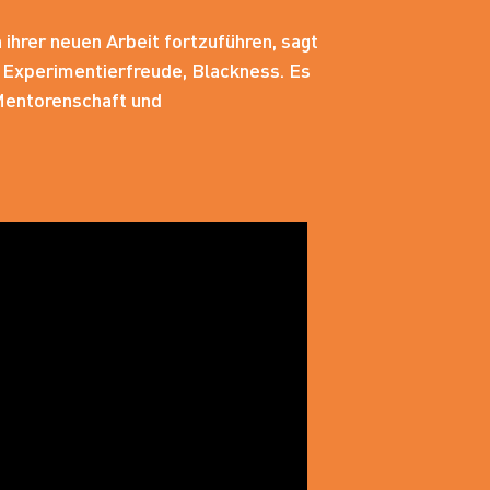
ihrer neuen Arbeit fortzuführen, sagt
t, Experimentierfreude, Blackness. Es
Mentorenschaft und