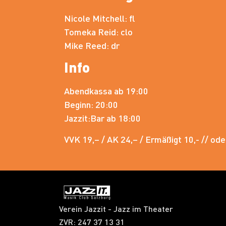
Nicole Mitchell: fl
Tomeka Reid: clo
Mike Reed: dr
Info
Abendkassa ab 19:00
Beginn: 20:00
Jazzit:Bar ab 18:00
VVK 19,– / AK 24,– / Ermäßigt 10,- // od
Verein Jazzit - Jazz im Theater
ZVR: 247 37 13 31​