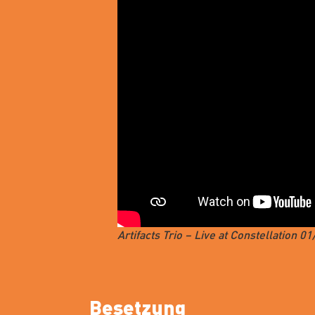
Artifacts Trio – Live at Constellation 0
Besetzung