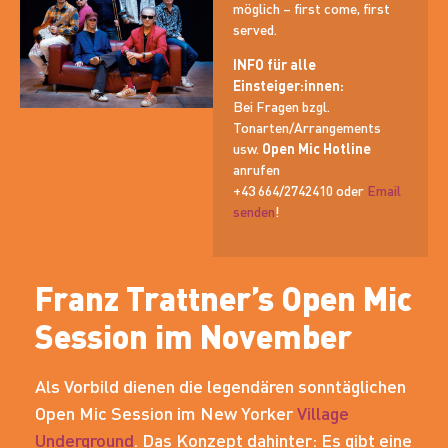
möglich – first come, first
served.
INFO für alle
Einsteiger:innen:
Bei Fragen bzgl.
Tonarten/Arrangements
usw.
Open Mic Hotline
anrufen
+43 664/2742410 oder
Email
senden
!
Franz Trattner’s Open Mic
Session im November
Als Vorbild dienen die legendären sonntäglichen
Open Mic Session im New Yorker
Village
Underground
. Das Konzept dahinter: Es gibt eine