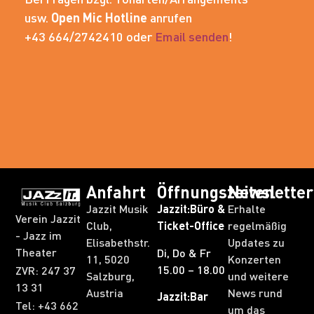
usw.
Open Mic Hotline
anrufen
+43 664/2742410 oder
Email senden
!
Anfahrt
Öffnungszeiten
Newsletter
Jazzit Musik
Jazzit:Büro &
Erhalte
Verein Jazzit
Club,
Ticket-Office
regelmäßig
- Jazz im
Elisabethstr.
Updates zu
Theater
Di, Do & Fr
11, 5020
Konzerten
15.00 – 18.00
ZVR: 247 37
Salzburg,
und weitere
13 31​
Austria
News rund
Jazzit:Bar
Tel: +43 662
um das