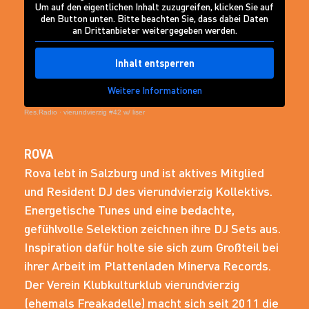
Um auf den eigentlichen Inhalt zuzugreifen, klicken Sie auf
den Button unten. Bitte beachten Sie, dass dabei Daten
an Drittanbieter weitergegeben werden.
Inhalt entsperren
Weitere Informationen
Res.Radio
·
vierundvierzig #42 w/ liser
ROVA
Rova lebt in Salzburg und ist aktives Mitglied
und Resident DJ des vierundvierzig Kollektivs.
Energetische Tunes und eine bedachte,
gefühlvolle Selektion zeichnen ihre DJ Sets aus.
Inspiration dafür holte sie sich zum Großteil bei
ihrer Arbeit im Plattenladen Minerva Records.
Der Verein Klubkulturklub vierundvierzig
(ehemals Freakadelle) macht sich seit 2011 die