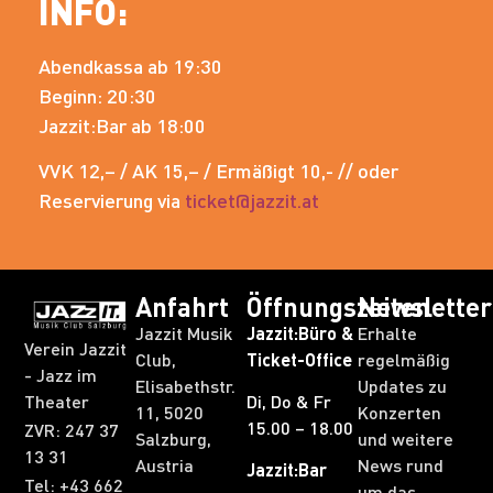
INFO:
Abendkassa ab 19:30
Beginn: 20:30
Jazzit:Bar ab 18:00
VVK 12,– / AK 15,– / Ermäßigt 10,- // oder
Reservierung via
ticket@jazzit.at
Anfahrt
Öffnungszeiten
Newsletter
Jazzit Musik
Jazzit:Büro &
Erhalte
Verein Jazzit
Club,
Ticket-Office
regelmäßig
- Jazz im
Elisabethstr.
Updates zu
Theater
Di, Do & Fr
11, 5020
Konzerten
15.00 – 18.00
ZVR: 247 37
Salzburg,
und weitere
13 31​
Austria
News rund
Jazzit:Bar
Tel: +43 662
um das