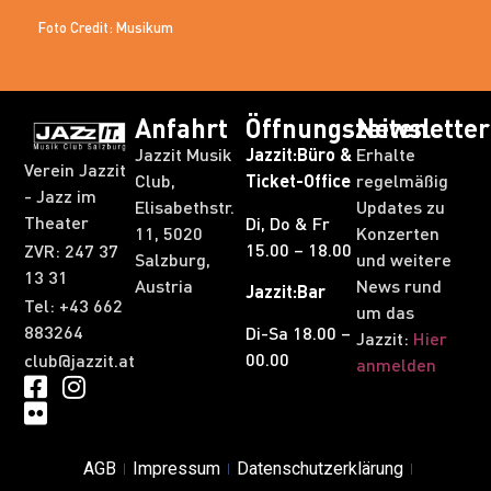
Foto Credit: Musikum
Anfahrt
Öffnungszeiten
Newsletter
Jazzit Musik
Jazzit:Büro &
Erhalte
Verein Jazzit
Club,
Ticket-Office
regelmäßig
- Jazz im
Elisabethstr.
Updates zu
Theater
Di, Do & Fr
11, 5020
Konzerten
15.00 – 18.00
ZVR: 247 37
Salzburg,
und weitere
13 31​
Austria
News rund
Jazzit:Bar
Tel: +43 662
um das
883264
Di-Sa 18.00 –
Jazzit:
Hier
00.00
club@jazzit.at
anmelden
AGB
Impressum
Datenschutzerklärung