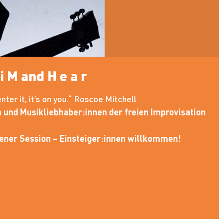
i M and H e a r
nter it, it’s on you.“ Roscoe Mitchell
 und Musikliebhaber:innen der freien Improvisation
ener Session – Einsteiger:innen willkommen!