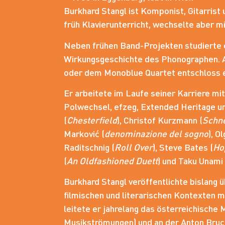
Burkhard Stangl ist Komponist, Gitarrist
früh Klavierunterricht, wechselte aber mi
Neben frühen Band-Projekten studierte e
Wirkungsgeschichte des Phonographen. A
oder dem Monoblue Quartet entschloss e
Er arbeitete im Laufe seiner Karriere mi
Polwechsel, efzeg, Extended Heritage un
(
Chesterfield
), Christof Kurzmann (
Schn
Marković (
denominazione del sogno
), O
Raditschnig (
Roll Over
), Steve Bates (
Ho
(
An Oldfashioned Duett
) und Taku Unami 
Burkhard Stangl veröffentlichte bislang 
filmischen und literarischen Kontexten 
leitete er jahrelang das österreichische
Musikströmungen) und an der Anton Bruckn