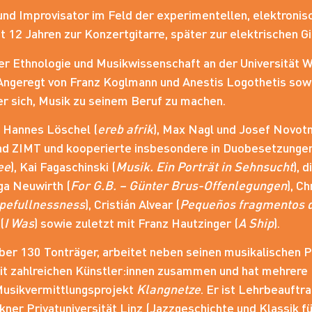
 und Improvisator im Feld der experimentellen, elektronisc
t 12 Jahren zur Konzertgitarre, später zur elektrischen Gi
r Ethnologie und Musikwissenschaft an der Universität W
ngeregt von Franz Koglmann und Anestis Logothetis sowi
r sich, Musik zu seinem Beruf zu machen.
t Hannes Löschel (
ereb afrik
), Max Nagl und Josef Novotn
d ZIMT und kooperierte insbesondere in Duobesetzungen u
ee
), Kai Fagaschinski (
Musik. Ein Porträt in Sehnsucht
), 
lga Neuwirth (
For G.B. – Günter Brus-Offenlegungen
), C
pefullnessness
), Cristián Alvear (
Pequeños fragmentos d
(
I Was
) sowie zuletzt mit Franz Hautzinger (
A Ship
).
über 130 Tonträger, arbeitet neben seinen musikalischen P
mit zahlreichen Künstler:innen zusammen und hat mehrere 
 Musikvermittlungsprojekt
Klangnetze
. Er ist Lehrbeauftr
er Privatuniversität Linz (Jazzgeschichte und Klassik fü