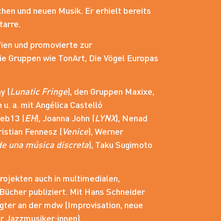
hen und neuen Musik. Er erhielt bereits
tarre.
ien und promovierte zur
e Gruppen wie TonArt, Die Vögel Europas
y (
Lunatic Fringe
), den Gruppen Maxixe,
. a. mit Angélica Castelló
dieb13 (
EH
), Joanna John (
LYNX
), Nenad
hristian Fennesz (
Venice
), Werner
e una música discreta
), Taku Sugimoto
rojekten auch in multimedialen,
Bücher publiziert. Mit Hans Schneider
agter an der mdw (Improvisation, neue
r Jazzmusiker:innen).