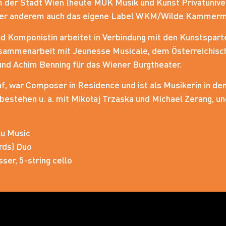
er Stadt Wien (heute MUK Musik und Kunst Privatunivers
 unter anderem auch das eigene Label WKM/Wilde Kammerm
d Komponistin arbeitet in Verbindung mit den Kunstsparte
sammenarbeit mit Jeunesse Musicale, dem Österreichisc
 und Achim Benning für das Wiener Burgtheater.
f, war Composer in Residence und ist als Musikerin in de
 bestehen u. a. mit Mikołaj Trzaska und Michael Zerang, u
ku Music
rds) Duo
ser, 5-string cello