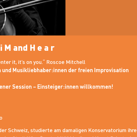
i M and H e a r
nter it, it’s on you.“ Roscoe Mitchell
 und Musikliebhaber:innen der freien Improvisation
ener Session – Einsteiger:innen willkommen!
o
 der Schweiz, studierte am damaligen Konservatorium ihr