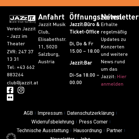
Anfahrt
Öffnungszeiten
Newsletter
Jazzit Musik
Jazzit:Büro &
Erhalte
Verein Jazzit
Club,
Ticket-Office
regelmäßig
- Jazz im
Elisabethstr.
Updates zu
Theater
Di, Do & Fr
11, 5020
Konzerten
15.00 – 18.00
ZVR: 247 37
Salzburg,
und weitere
13 31​
Austria
News rund
Jazzit:Bar
Tel: +43 662
um das
883264
Di-Sa 18.00 –
Jazzit:
Hier
00.00
club@jazzit.at
anmelden
AGB
Impressum
Datenschutzerklärung
Widerrufsbelehrung
Press Corner
Technische Ausstattung
Hausordnung
Partner