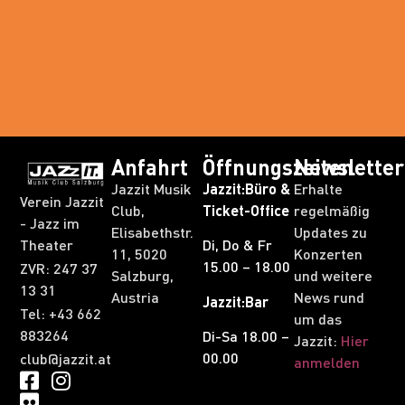
Anfahrt
Öffnungszeiten
Newsletter
Jazzit Musik
Jazzit:Büro &
Erhalte
Verein Jazzit
Club,
Ticket-Office
regelmäßig
- Jazz im
Elisabethstr.
Updates zu
Theater
Di, Do & Fr
11, 5020
Konzerten
15.00 – 18.00
ZVR: 247 37
Salzburg,
und weitere
13 31​
Austria
News rund
Jazzit:Bar
Tel: +43 662
um das
883264
Di-Sa 18.00 –
Jazzit:
Hier
00.00
club@jazzit.at
anmelden