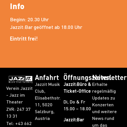
Info
Beginn: 20.30 Uhr
Jazzit:Bar geöffnet ab 18.00 Uhr
Eintritt frei!
Anfahrt
Öffnungszeiten
Newsletter
Jazzit Musik
Jazzit:Büro &
Erhalte
Verein Jazzit
Club,
Ticket-Office
regelmäßig
- Jazz im
Elisabethstr.
Updates zu
Theater
Di, Do & Fr
11, 5020
Konzerten
15.00 – 18.00
ZVR: 247 37
Salzburg,
und weitere
13 31​
Austria
News rund
Jazzit:Bar
Tel: +43 662
um das