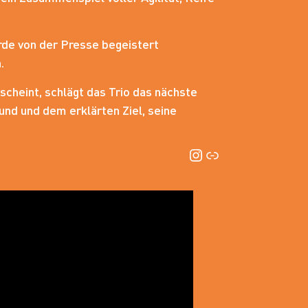
de von der Presse begeistert
.
scheint, schlägt das Trio das nächste
und und dem erklärten Ziel, seine