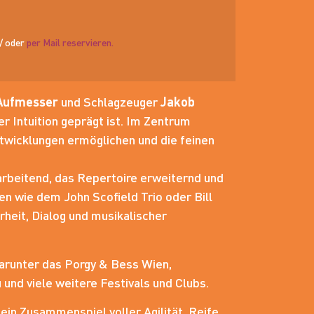
// oder
per Mail reservieren.
Aufmesser
und Schlagzeuger
Jakob
 Intuition geprägt ist. Im Zentrum
twicklungen ermöglichen und die feinen
 arbeitend, das Repertoire erweiternd und
n wie dem John Scofield Trio oder Bill
rheit, Dialog und musikalischer
darunter das Porgy & Bess Wien,
nd viele weitere Festivals und Clubs.
in Zusammenspiel voller Agilität, Reife