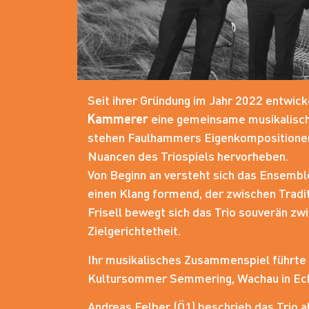
Seit ihrer Gründung im Jahr 2022 entwick
Kammerer
eine gemeinsame musikalische
stehen Faulhammers Eigenkompositionen 
Nuancen des Triospiels hervorheben.
Von Beginn an versteht sich das Ensemble
einen Klang formend, der zwischen Tradit
Frisell bewegt sich das Trio souverän zw
Zielgerichtetheit.
Ihr musikalisches Zusammenspiel führte 
Kultursommer Semmering, Wachau in Echtz
Andreas Felber (Ö1) beschrieb das Trio a