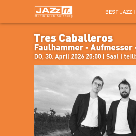
BEST JAZZ 
Tres Caballeros
Faulhammer - Aufmesser
DO, 30. April 2026 20:00 | Saal | tei