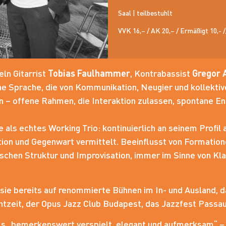
Saal | teilbestuhlt
VVK 16,– / AK 20,– / Ermäßigt 10,- 
eln Gitarrist
Tobias Faulhammer
, Kontrabassist
Gregor 
 Sprache, die von Kommunikation, Neugier und kollektiver
– offene Rahmen, die Interaktion zulassen, spontane En
 als echtes Working Trio: kontinuierlich an seinem Profil
ion und Gegenwart vermittelt. Beeinflusst von Formatione
ischen Struktur und Improvisation, immer im Sinne von Kla
sie bereits auf renommierte Bühnen im In- und Ausland, 
eit, der Opus Jazz Club Budapest, das Jazzfest Passau u
ls „bemerkenswert verspielt, elegant und aufmerksam“ – e