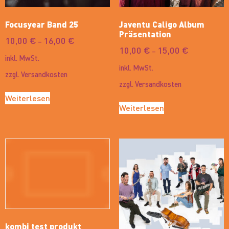
Focusyear Band 25
Javentu Caligo Album
Präsentation
10,00
€
16,00
€
–
10,00
€
15,00
€
–
inkl. MwSt.
inkl. MwSt.
zzgl.
Versandkosten
zzgl.
Versandkosten
Weiterlesen
Weiterlesen
kombi test produkt