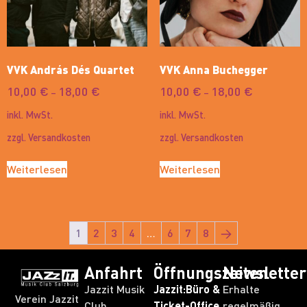
VVK András Dés Quartet
VVK Anna Buchegger
10,00
€
18,00
€
10,00
€
18,00
€
–
–
inkl. MwSt.
inkl. MwSt.
zzgl.
Versandkosten
zzgl.
Versandkosten
Weiterlesen
Weiterlesen
1
2
3
4
…
6
7
8
→
Anfahrt
Öffnungszeiten
Newsletter
Jazzit Musik
Jazzit:Büro &
Erhalte
Verein Jazzit
Club,
Ticket-Office
regelmäßig