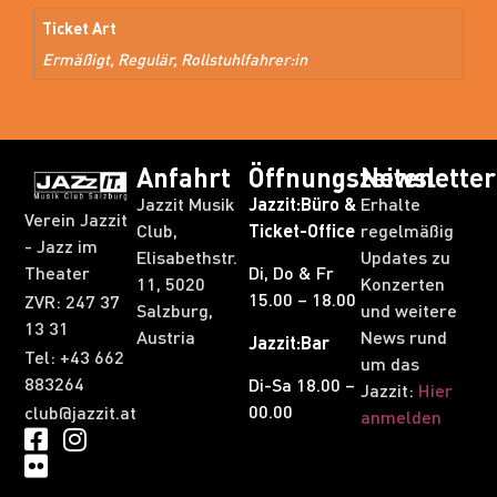
Ticket Art
Ermäßigt, Regulär, Rollstuhlfahrer:in
Anfahrt
Öffnungszeiten
Newsletter
Jazzit Musik
Jazzit:Büro &
Erhalte
Verein Jazzit
Club,
Ticket-Office
regelmäßig
- Jazz im
Elisabethstr.
Updates zu
Theater
Di, Do & Fr
11, 5020
Konzerten
15.00 – 18.00
ZVR: 247 37
Salzburg,
und weitere
13 31​
Austria
News rund
Jazzit:Bar
Tel: +43 662
um das
883264
Di-Sa 18.00 –
Jazzit:
Hier
00.00
club@jazzit.at
anmelden