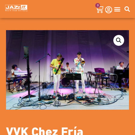
0
VVK Chez Fría