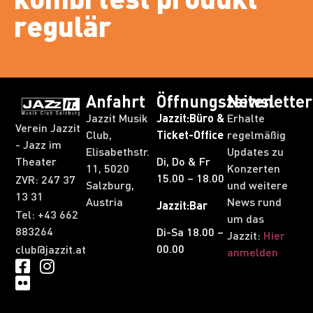
regulär
Anfahrt
Öffnungszeiten
Newsletter
Jazzit Musik
Jazzit:Büro &
Erhalte
Verein Jazzit
Club,
Ticket-Office
regelmäßig
- Jazz im
Elisabethstr.
Updates zu
Theater
Di, Do & Fr
11, 5020
Konzerten
15.00 – 18.00
ZVR: 247 37
Salzburg,
und weitere
13 31​
Austria
News rund
Jazzit:Bar
Tel: +43 662
um das
883264
Di-Sa 18.00 –
Jazzit:
Hier
00.00
club@jazzit.at
anmelden