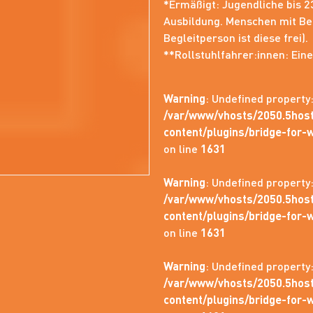
*Ermäßigt: Jugendliche bis 2
Ausbildung. Menschen mit Be
Begleitperson ist diese frei).
**Rollstuhlfahrer:innen: Eine
Warning
: Undefined property
/var/www/vhosts/2050.5host
content/plugins/bridge-fo
on line
1631
Warning
: Undefined property
/var/www/vhosts/2050.5host
content/plugins/bridge-fo
on line
1631
Warning
: Undefined property
/var/www/vhosts/2050.5host
content/plugins/bridge-fo