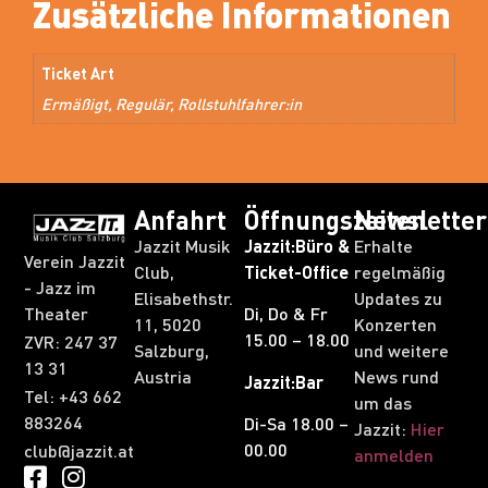
Zusätzliche Informationen
Ticket Art
Ermäßigt, Regulär, Rollstuhlfahrer:in
Anfahrt
Öffnungszeiten
Newsletter
Jazzit Musik
Jazzit:Büro &
Erhalte
Verein Jazzit
Club,
Ticket-Office
regelmäßig
- Jazz im
Elisabethstr.
Updates zu
Theater
Di, Do & Fr
11, 5020
Konzerten
15.00 – 18.00
ZVR: 247 37
Salzburg,
und weitere
13 31​
Austria
News rund
Jazzit:Bar
Tel: +43 662
um das
883264
Di-Sa 18.00 –
Jazzit:
Hier
00.00
club@jazzit.at
anmelden